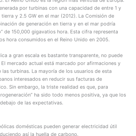
o. El Reino Unido es la región más ventosa de Europa.
generada por turbinas con una capacidad de entre 1 y
ierra y 2.5 GW en el mar (2012). La Comisión de
nación de generación en tierra y en el mar podría
 de 150,000 gigavatios hora. Esta cifra representa
ios hora consumidos en el Reino Unido en 2005.
ica a gran escala es bastante transparente, no puede
. El mercado actual está marcado por afirmaciones y
 las turbinas. La mayoría de los usuarios de esta
banos interesados en reducir sus facturas de
ico. Sin embargo, la triste realidad es que, para
crogeneración” ha sido todo menos positiva, ya que los
debajo de las expectativas.
eólicas domésticas pueden generar electricidad útil
duciendo así la huella de carbono.